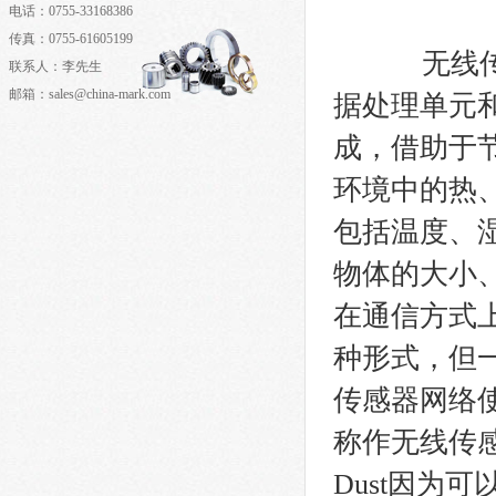
电话：0755-33168386
传真：0755-61605199
无线传感
联系人：李先生
邮箱：sales@china-mark.com
据处理单元
成，借助于
环境中的热
包括温度、
物体的大小
在通信方式
种形式，但
传感器网络
称作无线传感器
Dust因为