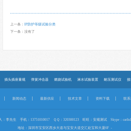
上一条：
IP防护等级试验分类
下一条：
没有了
插头插座量规
弹簧冲击器
燃烧试验机
淋水试验装置
耐压测试仪
接
新闻动态
最新供应
技术文章
资料下载
联系
：李先生 手机：13751010017 ＱＱ：320300123 旺旺：安规测试 Skype：carlisle
地址：深圳市宝安区西乡大道与宝安大道交汇处宝和大厦6F -